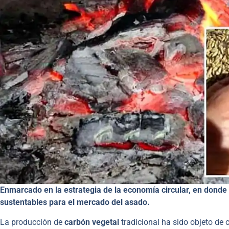
Enmarcado en la estrategia de la economía circular, en donde
sustentables para el mercado del asado.
La producción de
carbón vegetal
tradicional ha sido objeto de 