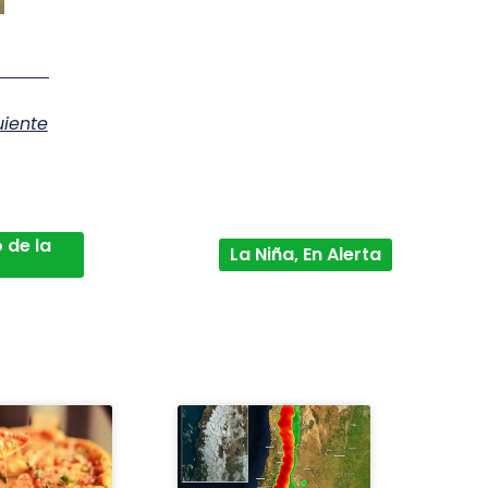
uiente
 de la
La Niña, En Alerta