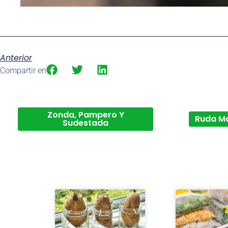
Anterior
Compartir en
Zonda, Pampero Y
Ruda M
Sudestada