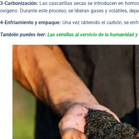
3-Carbonización:
Las cascarillas secas se introducen en horno
oxígeno. Durante este proceso, se liberan gases y volátiles, de
4-Enfriamiento y empaque:
Una vez obtenido el carbón, se enfr
También puedes leer:
Las semillas al servicio de la humanidad y