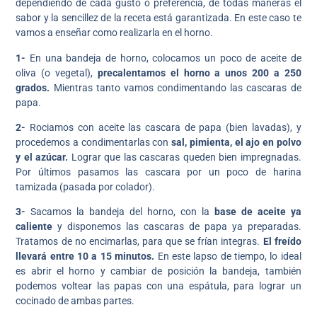
dependiendo de cada gusto o preferencia, de todas maneras el
sabor y la sencillez de la receta está garantizada. En este caso te
vamos a enseñar como realizarla en el horno.
1-
En una bandeja de horno, colocamos un poco de aceite de
oliva (o vegetal),
precalentamos el horno a unos 200 a 250
grados.
Mientras tanto vamos condimentando las cascaras de
papa.
2-
Rociamos con aceite las cascara de papa (bien lavadas), y
procedemos a condimentarlas con
sal, pimienta, el ajo en polvo
y el azúcar.
Lograr que las cascaras queden bien impregnadas.
Por últimos pasamos las cascara por un poco de harina
tamizada (pasada por colador).
3-
Sacamos la bandeja del horno, con la
base de aceite ya
caliente
y disponemos las cascaras de papa ya preparadas.
Tratamos de no encimarlas, para que se frían integras.
El freído
llevará entre 10 a 15 minutos.
En este lapso de tiempo, lo ideal
es abrir el horno y cambiar de posición la bandeja, también
podemos voltear las papas con una espátula, para lograr un
cocinado de ambas partes.