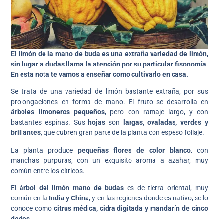
El limón de la mano de buda es una extraña variedad de limón,
sin lugar a dudas llama la atención por su particular fisonomía.
En esta nota te vamos a enseñar como cultivarlo
en casa.
Se trata de una variedad de limón bastante extraña, por sus
prolongaciones en forma de mano. El fruto se desarrolla en
árboles limoneros pequeños
, pero con ramaje largo, y con
bastantes espinas. Sus
hojas
son
largas, ovaladas, verdes y
brillantes
, que cubren gran parte de la planta con espeso follaje.
La planta produce
pequeñas flores de color blanco,
con
manchas purpuras, con un exquisito aroma a azahar, muy
común entre los cítricos.
El
árbol del limón mano de budas
es de tierra oriental, muy
común en la
India y China
, y en las regiones donde es nativo, se lo
conoce como
citrus médica, cidra digitada y mandarín de cinco
dedos
.