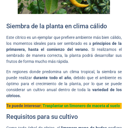
Siembra de la planta en clima cálido
Este cítrico es un ejemplar que prefiere ambiente más bien cálido,
los momentos ideales para ser sembrado es a
principios de la
primavera, hasta el comienzo del verano.
Si realizamos el
sembrado de manera correcta, la planta podrá desarrollar sus
frutos de forma mucho más rápida.
En regiones donde predomina un clima tropical, la siembra se
puede realizar
durante todo el año
, debido que el ambiente es
óptimo para el crecimiento de la planta, por lo que se puede
considerar un cultivo anual dentro de toda la
variedad de los
cítricos.
Te puede interesar:
Trasplantar un limonero de maceta al suelo
Requisitos para su cultivo
Como todo árbol de cítrico, el
limonero mano de budas
prefiere