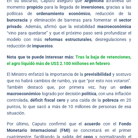
En su discurso, Caputo aseguró que
Argentina
atraviesa un
momento
propicio
para la llegada de
inversiones
, gracias a las
políticas de
ordenamiento económico
, reducción de la
burocracia
y eliminación de barreras para fomentar el
sector
privado
. Además, afirmó que la estabilidad
macroeconómica
“vino para quedarse” y que el próximo paso será profundizar el
modelo con más
reformas estructurales
, desregulaciones y
reducción de
impuestos
.
Nota que te puede interesar más:
Tras la baja de retenciones,
el agro liquidó más de US$ 2.100 millones en febrero
El Ministro enfatizó la importancia de la
previsibilidad
y sostuvo
que no habrá cambios de rumbo, ya que “por esto nos votaron”.
También destacó que, por primera vez, hay un
orden
macroeconómico
logrado por decisión
política
, con una inflación
controlada,
déficit fiscal cero
y una caída de la
pobreza
en 20
puntos, lo que sacó a más de 10 millones de personas de esa
situación.
Por último, Caputo confirmó que el
acuerdo
con el
Fondo
Monetario Internacional (FMI)
se concretará en el primer
cuatrimestre, facilitando la salida del
cepo
y normalizando el