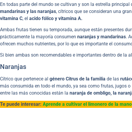
En todas parte del mundo se cultivan y son la estrella principal 
mandarinas y las naranjas
, cítricos que se consideran una gra
vitamina C
, el
acido fólico y vitamina A.
Ambas frutas tienen su temporada, aunque están presentes dur
prácticamente la mayoría consumen
naranjas y mandarinas
. 
ofrecen muchos nutrientes, por lo que es importante el consumo 
Si bien ambas son recomendables e importantes dentro de la 
Naranjas
Cítrico que pertenece al
género Citrus de la familia
de las
rutác
más consumida en todo el mundo, ya sea como frutas, jugos o 
entre las más conocidas están la
naranja de ombligo, la naranj
Te puede interesar:
Aprende a cultivar el limonero de la man