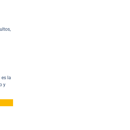
ultos,
 es la
o y