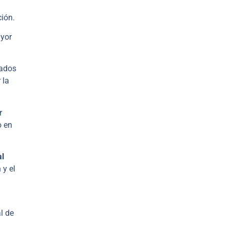
ción.
ayor
tados
 la
r
o en
al
 y el
l de