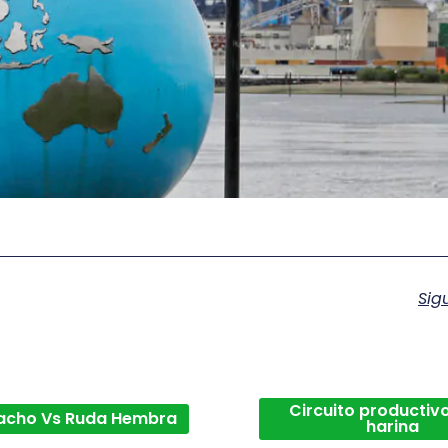
Sig
Circuito productivo
acho Vs Ruda Hembra
harina