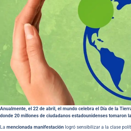
Anualmente, el 22 de abril, el mundo celebra el Día de la Tie
donde 20 millones de ciudadanos estadounidenses tomaron l
La
mencionada manifestación
logró sensibilizar a la clase pol