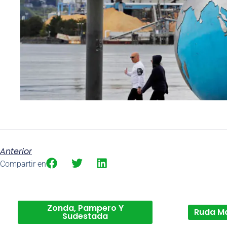
Anterior
Compartir en
Zonda, Pampero Y
Ruda M
Sudestada