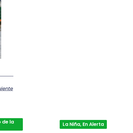
uiente
 de la
La Niña, En Alerta