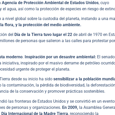
a
Agencia de Protección Ambiental de Estados Unidos
, cuyo
y el agua, así como la protección de especies en riesgo de extin
ón a nivel global sobre la custodia del planeta, instando a una m
la flora, y la protección del medio ambiente.
ción del
Día de la Tierra tuvo lugar el 22
de abril de 1970 en Es
lones de personas que salieron a las calles para protestar por
ista moderno
.
Inspiración por un desastre ambiental:
El senado
 iniciativa, inspirado por el masivo derrame de petróleo ocurrid
ecesidad urgente de proteger el planeta.
 Tierra desde su inicio ha sido
sensibilizar a la población mundi
 la contaminación, la pérdida de biodiversidad, la deforestación
ncia de la conservación y promover prácticas sostenibles.
endió las fronteras de Estados Unidos y se convirtió en un evento
ones de personas y organizaciones.
En 2009,
la Asamblea Genera
l
Día Internacional de la Madre Tierra
, reconociendo la