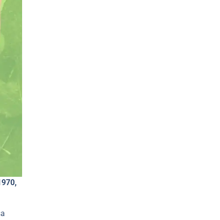
1970,
sa