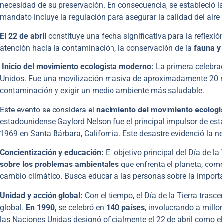
necesidad de su preservación. En consecuencia, se estableció l
mandato incluye la regulación para asegurar la calidad del aire 
El 22 de abril
constituye una fecha significativa para la reflexi
atención hacia la contaminación, la conservación de la
fauna y 
Inicio del movimiento ecologista moderno:
La primera celebra
Unidos. Fue una movilización masiva de aproximadamente 20 mil
contaminación y exigir un medio ambiente más saludable.
Este evento se considera el
nacimiento del movimiento ecolog
estadounidense Gaylord Nelson fue el principal impulsor de esta
1969 en Santa Bárbara, California. Este desastre evidenció la n
Concientización y educación:
El objetivo principal del Día de la
sobre los problemas ambientales
que enfrenta el planeta, como
cambio climático. Busca educar a las personas sobre la importa
Unidad y acción global:
Con el tiempo, el Día de la Tierra trasc
global.
En 1990,
se celebró en
140 países
, involucrando a mill
las Naciones Unidas designó oficialmente el 22 de abril como e