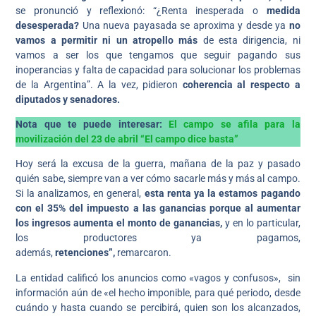
se pronunció y reflexionó: “¿Renta inesperada o
medida
desesperada?
Una nueva payasada se aproxima y desde ya
no
vamos a permitir ni un atropello más
de esta dirigencia, ni
vamos a ser los que tengamos que seguir pagando sus
inoperancias y falta de capacidad para solucionar los problemas
de la Argentina”. A la vez, pidieron
coherencia al respecto a
diputados y senadores.
Nota que te puede interesar:
El campo se afila para la
movilización del 23 de abril “El campo dice basta”
Hoy será la excusa de la guerra, mañana de la paz y pasado
quién sabe, siempre van a ver cómo sacarle más y más al campo.
Si la analizamos, en general,
esta renta ya la estamos pagando
con el 35% del impuesto a las ganancias porque al aumentar
los ingresos aumenta el monto de ganancias,
y en lo particular,
los productores ya pagamos,
además,
retenciones”,
remarcaron.
La entidad calificó los anuncios como «vagos y confusos», sin
información aún de «el hecho imponible, para qué periodo, desde
cuándo y hasta cuando se percibirá, quien son los alcanzados,