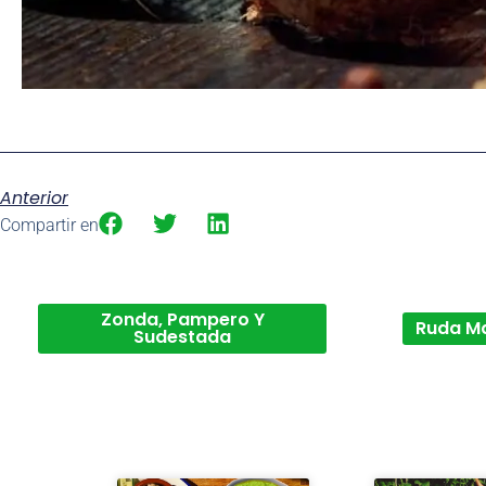
Anterior
Compartir en
Zonda, Pampero Y
Ruda M
Sudestada