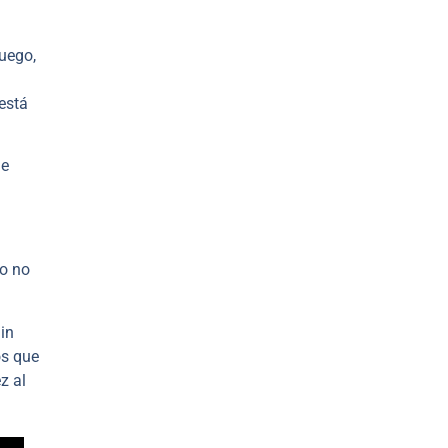
Luego,
 está
de
co no
Sin
os que
z al