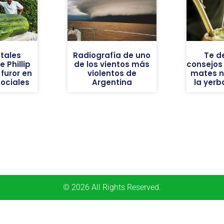
tales
Radiografía de uno
Te d
 Phillip
de los vientos más
consejos
furor en
violentos de
mates n
sociales
Argentina
la yer
© 2026 All Rights Reserved.