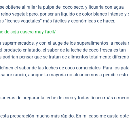
 obtiene al rallar la pulpa del coco seco, y licuarla con agua
 reino vegetal; pero, por ser un líquido de color blanco intenso y
s “leches vegetales” más fáciles y económicas de hacer.
he-de-soja-casera-muy-facil/
s supermercados, y con el auge de los superalimentos la receta 
l producto enlatado, el sabor de la leche de coco fresca es tan
s podrían pensar que se tratan de alimentos totalmente diferent
definen el sabor de las leches de coco comerciales. Para los pal
 sabor rancio, aunque la mayoría no alcancemos a percibir esto.
maneras de preparar la leche de coco y todas tienen más o meno
 esta preparación mucho más rápido. En mi caso me gusta obte