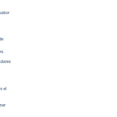
 sabor
de
es.
adares
s el
ner