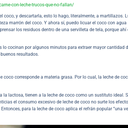
arne-con-leche-trucos-que-no-fallan/
l coco, y descartarla, esto lo hago, literalmente, a martillazos. 
rteza marrón del coco. Y ahora sí, puedo licuar el coco con agua
 prensar los residuos dentro de una servilleta de tela, porque ahí
.
as lo cocinan por algunos minutos para extraer mayor cantidad 
r buenos resultados.
e coco corresponde a materia grasa. Por lo cual, la leche de co
 la lactosa, tienen a la leche de coco como un sustituto ideal. 
ticias el consumo excesivo de leche de coco no surte los efect
ntonces, para la leche de coco aplica el refrán popular “una ve