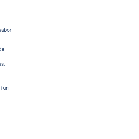
 sabor
de
es.
ni un