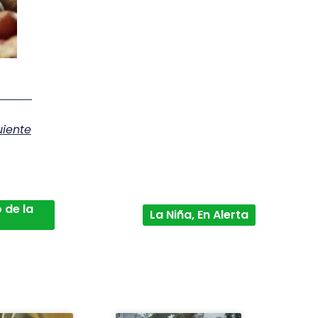
uiente
 de la
La Niña, En Alerta