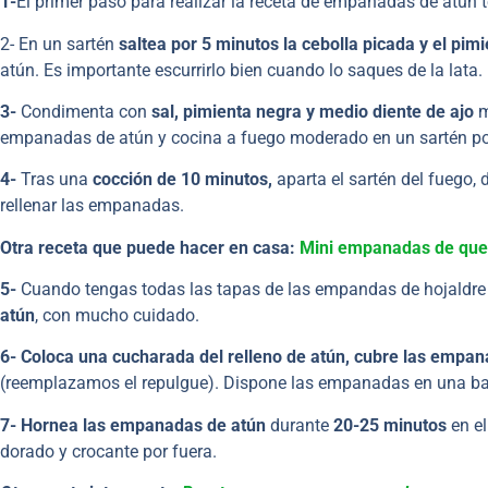
1-
El primer paso para realizar la receta de empanadas de atún
2- En un sartén
saltea por 5 minutos la cebolla picada y el pim
atún. Es importante escurrirlo bien cuando lo saques de la lata.
3-
Condimenta con
sal, pimienta negra y medio diente de ajo
m
empanadas de atún y cocina a fuego moderado en un sartén p
4-
Tras una
cocción de 10 minutos,
aparta el sartén del fuego, 
rellenar las empanadas.
Otra receta que puede hacer en casa:
Mini empanadas de que
5-
Cuando tengas todas las tapas de las empandas de hojaldre
atún
, con mucho cuidado.
6- Coloca una cucharada del relleno de atún, cubre las empana
(reemplazamos el repulgue). Dispone las empanadas en una ban
7- Hornea las empanadas de atún
durante
20-25 minutos
en el
dorado y crocante por fuera.