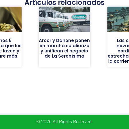
Artículos relacionados
mos 5
Arcor y Danone ponen
Las 
a que los
en marcha su alianza
neva
 laven y
y unifican el negocio
cordi
ure más
de La Serenísima
estrecha
la corrie
© 2026 All Rights Reserved.