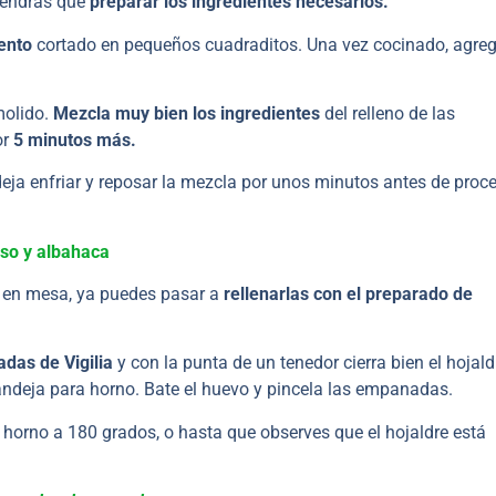
 tendrás que
preparar los ingredientes
necesarios.
iento
cortado en pequeños cuadraditos. Una vez cocinado, agreg
olido.
Mezcla muy bien los ingredientes
del relleno de las
or
5 minutos más.
deja enfriar y reposar la mezcla por unos minutos antes de proc
so y albahaca
 en mesa, ya puedes pasar a
rellenarlas con el preparado de
das de Vigilia
y con la punta de un tenedor cierra bien el hojald
deja para horno. Bate el huevo y pincela las empanadas.
 horno a 180 grados, o hasta que observes que el hojaldre está