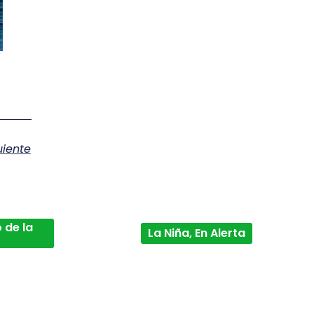
uiente
 de la
La Niña, En Alerta