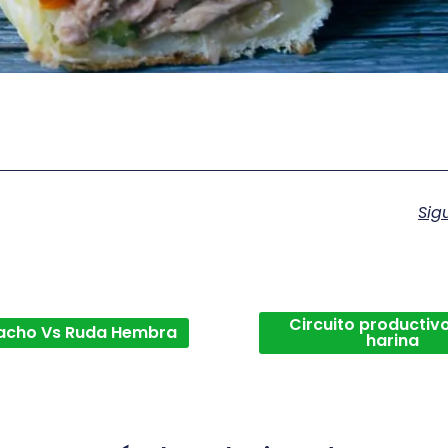
Sig
Circuito productivo
acho Vs Ruda Hembra
harina