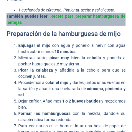
1 cucharada de cúrcuma. Pimienta, aceite y sal al gusto.
También puedes leer:
Receta para preparar hamburguesa de
lentejas
Preparación de la hamburguesa de mijo
Enjuagar el mijo
con agua y ponerlo a hervir con agua
hasta cubrirlo unos
10 minutos.
Mientras tanto,
picar muy bien la cebolla
y ponerla a
pochar hasta que esté muy tierna.
Picar la calabaza
y añadirla a la cebolla para que se
cocinen juntas.
Procedemos a
colar el mijo
y darles juntos unas vueltas en
la sartén y añadir una cucharada de
cúrcuma, pimienta y
sal.
Dejar enfriar. Añadimos
1 o 2 huevos batidos
y mezclamos
bien.
Formar las hamburguesas
con la mezcla, dándole su
característica forma redonda.
Para cocinarlas en el horno: Untar una hoja de papel de
horno con aceite y poner sobre la bandeja disponiendo