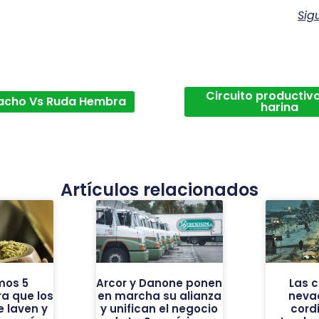
Sig
Circuito productivo
acho Vs Ruda Hembra
harina
Artículos relacionados
mos 5
Arcor y Danone ponen
Las 
a que los
en marcha su alianza
neva
 laven y
y unifican el negocio
cordi