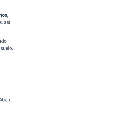
inos,
, así
lado
 suelo,
 Abán.