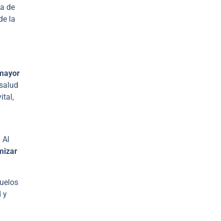
da de
de la
 mayor
 salud
ital,
 Al
imizar
suelos
d y