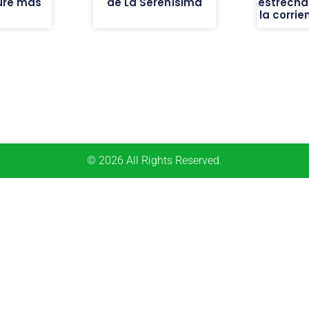
ure más
de La Serenísima
estrecha
la corrie
© 2026 All Rights Reserved.