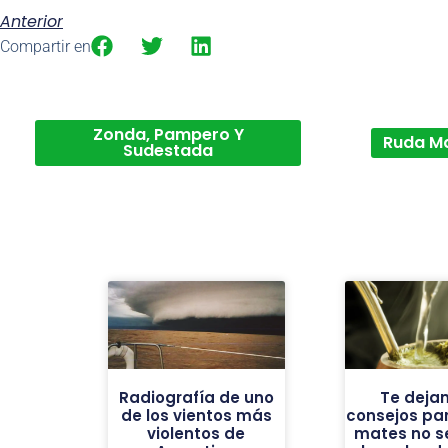
Anterior
Compartir en
Zonda, Pampero Y
Ruda M
Sudestada
Radiografía de uno
Te deja
de los vientos más
consejos par
violentos de
mates no se