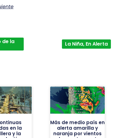
uiente
 de la
La Niña, En Alerta
continuas
Más de medio país en
das en la
alerta amarilla y
llera y la
naranja por vientos