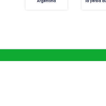
Argentina
la yerba d