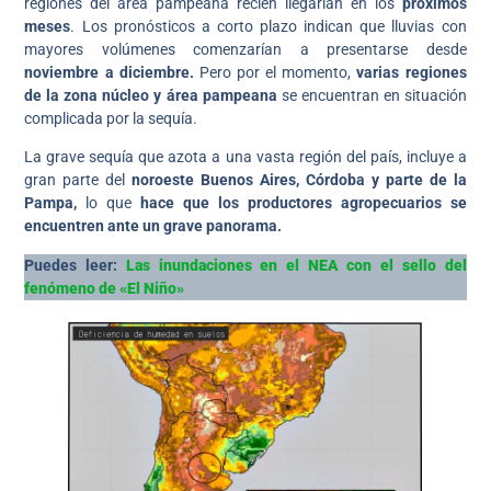
regiones del área pampeana recién llegarían en los
próximos
meses
. Los pronósticos a corto plazo indican que lluvias con
mayores volúmenes comenzarían a presentarse desde
noviembre a diciembre.
Pero por el momento,
varias regiones
de la zona núcleo y área pampeana
se encuentran en situación
complicada por la sequía.
La grave sequía que azota a una vasta región del país, incluye a
gran parte del
noroeste Buenos Aires, Córdoba y parte de la
Pampa,
lo que
hace que los productores agropecuarios se
encuentren ante un grave panorama.
Puedes leer:
Las inundaciones en el NEA con el sello del
fenómeno de «El Niño»