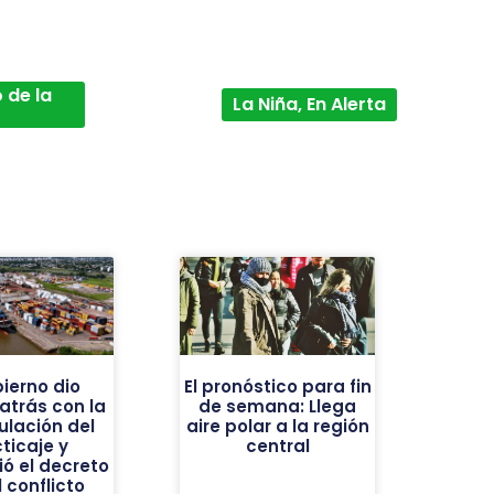
 de la
La Niña, En Alerta
bierno dio
El pronóstico para fin
atrás con la
de semana: Llega
ulación del
aire polar a la región
ticaje y
central
ó el decreto
l conflicto