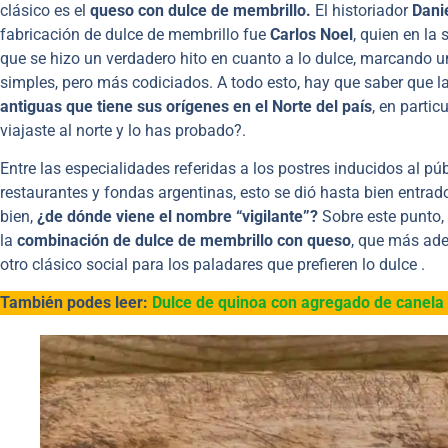
clásico es el
queso con dulce de membrillo.
El historiador
Dani
fabricación de dulce de membrillo fue
Carlos Noel
, quien en la
que se hizo un verdadero hito en cuanto a lo dulce, marcando u
simples, pero más codiciados. A todo esto, hay que saber que l
antiguas que tiene sus orígenes en el Norte del país
, en parti
viajaste al norte y lo has probado?.
Entre las especialidades referidas a los postres inducidos al púb
restaurantes y fondas argentinas, esto se dió hasta bien entrad
bien,
¿de dónde viene el nombre “vigilante”?
Sobre este punto,
la
combinación de dulce de membrillo con queso
, que más ade
otro clásico social para los paladares que prefieren lo dulce .
También podes leer:
Dulce de quinoa con agregado de canela