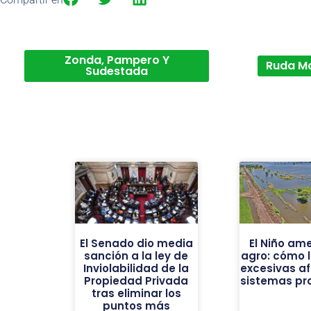
Zonda, Pampero Y
Ruda M
Sudestada
El Senado dio media
El Niño am
sanción a la ley de
agro: cómo l
Inviolabilidad de la
excesivas af
Propiedad Privada
sistemas pr
tras eliminar los
puntos más