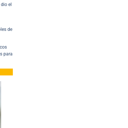
dio el
les de
icos
as para