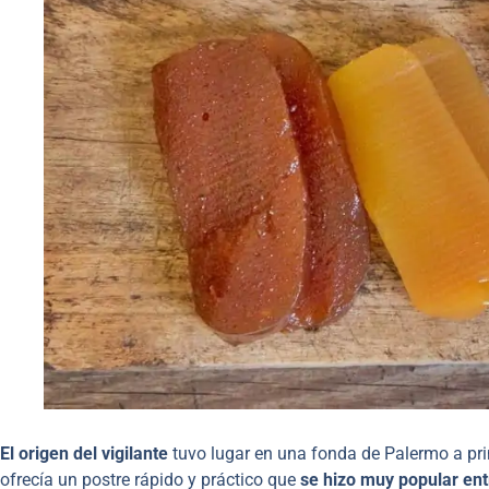
El origen del vigilante
tuvo lugar en una fonda de Palermo a pri
ofrecía un postre rápido y práctico que
se hizo muy popular ent