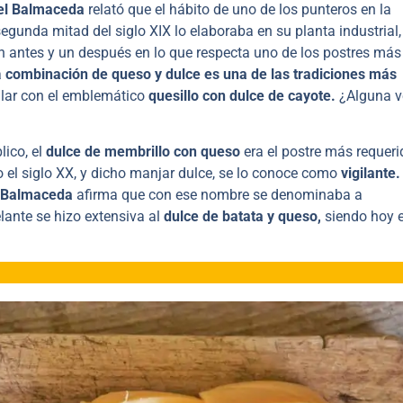
el Balmaceda
relató que el hábito de uno de los punteros en la
 segunda mitad del siglo XIX lo elaboraba en su planta industrial,
n antes y un después en lo que respecta uno de los postres más
a
combinación de queso y dulce es una de las tradiciones más
cular con el emblemático
quesillo con dulce de cayote.
¿Alguna v
lico, el
dulce de membrillo con queso
era el postre más requeri
o el siglo XX, y dicho manjar dulce, se lo conoce como
vigilante.
Balmaceda
afirma que con ese nombre se denominaba a
lante se hizo extensiva al
dulce de batata y
queso,
siendo hoy e