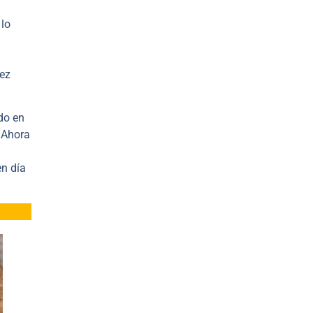
 lo
ez
do en
Ahora
n día