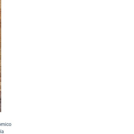
nómico
ía