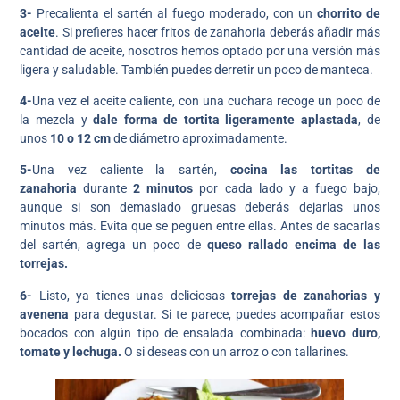
3-
Precalienta el sartén al fuego moderado, con un
chorrito de
aceite
. Si prefieres hacer fritos de zanahoria deberás añadir más
cantidad de aceite, nosotros hemos optado por una versión más
ligera y saludable. También puedes derretir un poco de manteca.
4-
Una vez el aceite caliente, con una cuchara recoge un poco de
la mezcla y
dale forma de tortita ligeramente aplastada
, de
unos
10 o 12 cm
de diámetro aproximadamente.
5-
Una vez caliente la sartén,
cocina las tortitas de
zanahoria
durante
2 minutos
por cada lado y a fuego bajo,
aunque si son demasiado gruesas deberás dejarlas unos
minutos más. Evita que se peguen entre ellas. Antes de sacarlas
del sartén, agrega un poco de
queso rallado encima de las
torrejas.
6-
Listo, ya tienes unas deliciosas
torrejas de zanahorias y
avenena
para degustar. Si te parece, puedes acompañar estos
bocados con algún tipo de ensalada combinada:
huevo duro,
tomate y lechuga.
O si deseas con un arroz o con tallarines.