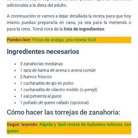
adicionales a la dieta del adulto.
A continuación te vamos a dejar detallada la receta para que hoy
mismo puedas prepararla en casa, ya sea para la merienda o
para la cena. Tomá nota de la
lista de ingredientes
:
Puedes leer:
Fritos de acelga, una receta fácil
Ingredientes necesarios
3 zanahorias
medianas
1 taza de harina de avena o avena común
2 huevos frescos
1 cucharadita de ajo en polvo
1 cucharadita de cilantro molido
(o perejil)
1 sal/pimienta al gusto
1 puñado de queso rallado (opcional)
Cómo hacer las torrejas de zanahoria:
Seguir leyendo:
Rápida y fácil receta de buñuelos rellenos con
queso