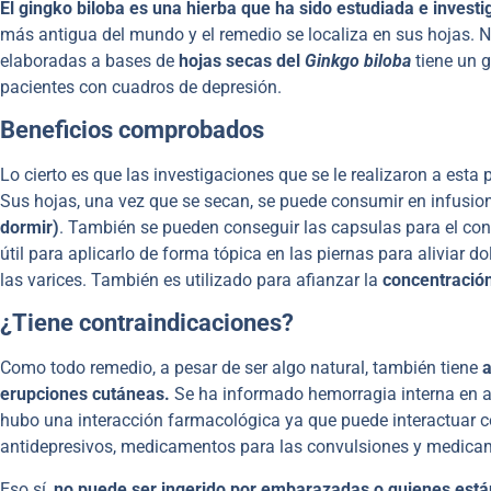
El gingko biloba es una hierba que ha sido estudiada e invest
más antigua del mundo y el remedio se localiza en sus hojas. 
elaboradas a bases de
hojas secas del
Ginkgo biloba
tiene un g
pacientes con cuadros de depresión.
Beneficios comprobados
Lo cierto es que las investigaciones que se le realizaron a esta
Sus hojas, una vez que se secan, se puede consumir en infusio
dormir)
. También se pueden conseguir las capsulas para el con
útil para aplicarlo de forma tópica en las piernas para aliviar d
las varices. También es utilizado para afianzar la
concentració
¿Tiene contraindicaciones?
Como todo remedio, a pesar de ser algo natural, también tiene
a
erupciones cutáneas.
Se ha informado hemorragia interna en al
hubo una interacción farmacológica ya que puede interactuar 
antidepresivos, medicamentos para las convulsiones y medicame
Eso sí,
no puede ser ingerido por embarazadas o quienes está