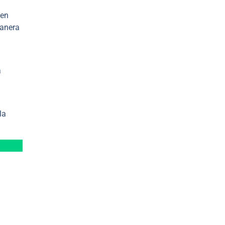
 en
manera
a
la