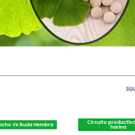
Sig
Circuito productivo
acho Vs Ruda Hembra
harina