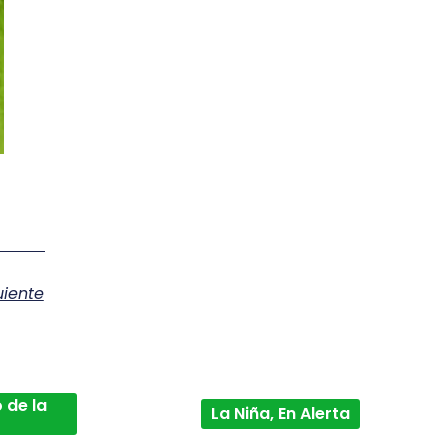
uiente
 de la
La Niña, En Alerta