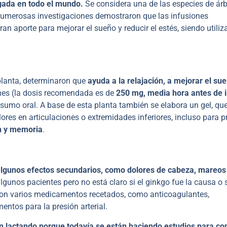
igada en todo el mundo.
Se considera una de las especies de árb
Numerosas investigaciones demostraron que las infusiones
ran aporte para mejorar el sueño y reducir el estés, siendo utili
 planta, determinaron que
ayuda a la relajación, a mejorar el su
nes (la dosis recomendada es de
250 mg, media hora antes de i
sumo oral. A base de esta planta también se elabora un gel, qu
olores en articulaciones o extremidades inferiores, incluso para p
n y memoria
.
lgunos efectos secundarios, como dolores de cabeza, mareos
gunos pacientes pero no está claro si el ginkgo fue la causa o s
con varios medicamentos recetados, como anticoagulantes,
ntos para la presión arterial.
n lactando porque todavía se están haciendo estudios para co