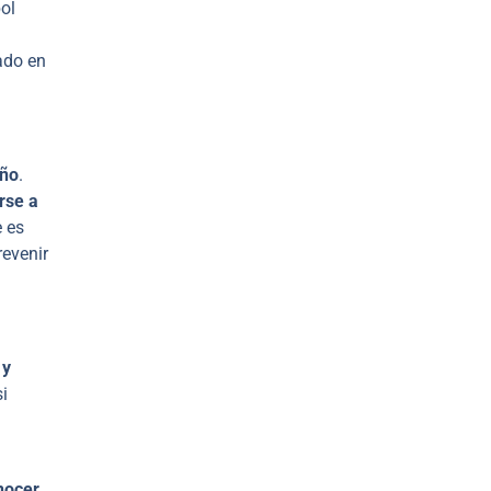
ol
zado en
eño
.
rse a
e es
revenir
 y
i
nocer