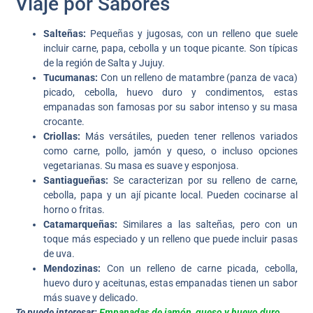
Viaje por Sabores
Salteñas:
Pequeñas y jugosas, con un relleno que suele
incluir carne, papa, cebolla y un toque picante. Son típicas
de la región de Salta y Jujuy.
Tucumanas:
Con un relleno de matambre (panza de vaca)
picado, cebolla, huevo duro y condimentos, estas
empanadas son famosas por su sabor intenso y su masa
crocante.
Criollas:
Más versátiles, pueden tener rellenos variados
como carne, pollo, jamón y queso, o incluso opciones
vegetarianas. Su masa es suave y esponjosa.
Santiagueñas:
Se caracterizan por su relleno de carne,
cebolla, papa y un ají picante local. Pueden cocinarse al
horno o fritas.
Catamarqueñas:
Similares a las salteñas, pero con un
toque más especiado y un relleno que puede incluir pasas
de uva.
Mendozinas:
Con un relleno de carne picada, cebolla,
huevo duro y aceitunas, estas empanadas tienen un sabor
más suave y delicado.
Te puede interesar:
Empanadas de jamón, queso y huevo duro